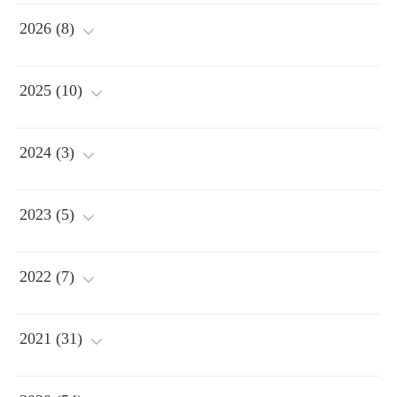
2026
(
8
)
(
2
)
2025
(
10
)
(
1
)
(
2
)
2024
(
3
)
(
1
)
(
2
)
(
1
)
2023
(
5
)
(
3
)
(
1
)
(
2
)
(
1
)
2022
(
7
)
(
1
)
(
1
)
(
1
)
(
1
)
2021
(
31
)
(
1
)
(
1
)
(
2
)