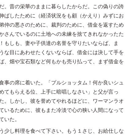
だ。昔の栄華のままに暮らしたからだ。この偽りの誇
伸ばしたために（経済状況をも顧（かえり）みずにお
弟仲の悪さのために、裁判のために、借金を返すため
かさんでいるのに土地への未練を捨てきれなかったた
！もしも、妻や子供達の名誉を守りたいならば、ま
うな目にあわせたくないならば、借金には決して手を
ば、畑や宝石類など何もかも売り払って、まず借金を
食事の席に着いた。「プルショッタム！何か良いシュ
めてもらえる位、上手に暗唱しなさい」と父が言っ
た。しかし、彼を誉めてやれるほどに、ワーマンラオ
ているために、彼もまた冷淡で心の狭い人間になって
ていた。
う少し料理を食べて下さい。もう１さじ、お給仕しな