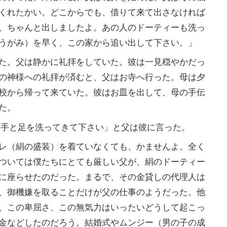
くれたかい。どこからでも、借りて来て出さなければ
、ちゃんと出しましたよ。あの人のドーティーも洗っ
うがみ）を早く、この家から追い出して下さい。」
た。父は静かに礼拝をしていた。彼は一見穏やかだっ
の神様への礼拝が済むと、父はお寺へ行った。母は夕
校から帰って来ていた。彼はお皿を出して、母の手伝
た。
手と足を洗ってきて下さい」と父は彼に言った。
レ（絹の盛装）を着ていなくても、かませんよ。全く
ついては僕たちにとても厳しい父が、絹のドーティー
に座らせたのだった。まるで、その金貸しの代理人は
、御機嫌を取ることだけが父の仕事のようだった。他
、この卑屈さ、この無気力はいったいどうして起こっ
金などしたのだろう。結婚式やムンジー（男の子の成