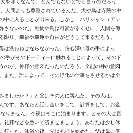
い犬を叩くなんて、とんでもないとでも言うのだろう
が、人間よりも尊重されているんだ。犬や鳥は寺院の中
の中に入ることが出来る。しかし、ハリジャン（アン
許さないのだ。動物や鳥は可愛がるくせに、人間を侮
る限り、幸福や幸運や自由がどうして来るだろう。
母は洗わねばならなかった。信心深い母の手によっ
母の手がそのドーティーに触れることによって、そのド
うのが、神様の意図だったのだろう。全能の神の意図
、また、誰によって、その浄化の仕事をさせるかは全
みましたか？」と父はその人に尋ねた。その人は、
んです。あなたと話し合いをして、計算をして、お金
ばなりません。今夜はそこに泊まります」とその人は言
。礼拝などを急いで済ませましょう。あなたは少し休
に行った。沐浴の後、父は礼拝を始めた。父は母に低