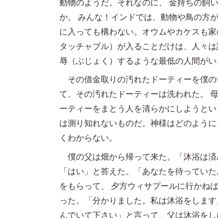
動物のようだ。それなのに、 金持ちの飼
か。 みんな！インドでは、動物や鳥の方
に入っても構わない。オウムやカケスも家
タッチャブル）が入ることだけは、人々は
辱（ぶじょく）するような最低の人間がい
その借金取りの汚れたドーティーを僕の
て、その汚れたドーティーは洗われた。 
ーティーをまとう人を清らかにしようとい
は測り知れないものだ。神様はどのように
くわからない。
僕の父は畑から帰って来た。「沐浴は済
「はい」と答えた。「あなたを待っていた
をもらって、 夕方ウィサプールに行かね
った。「分かりました。私は沐浴をします
んでいて下さい」と言って、父は沐浴をし