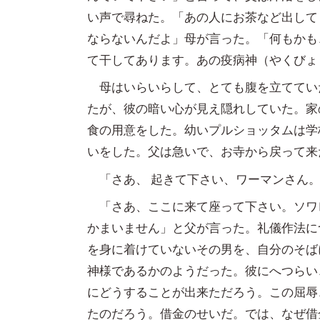
い声で尋ねた。「あの人にお茶など出して
ならないんだよ」母が言った。「何もかも
て干してあります。あの疫病神（やくびょ
母はいらいらして、とても腹を立ててい
たが、彼の暗い心が見え隠れしていた。家
食の用意をした。幼いプルショッタムは学
いをした。父は急いで、お寺から戻って来
「さあ、 起きて下さい、ワーマンさん。
「さあ、ここに来て座って下さい。ソワ
かまいません」と父が言った。礼儀作法に
を身に着けていないその男を、自分のそば
神様であるかのようだった。彼にへつらい
にどうすることが出来ただろう。この屈辱
たのだろう。借金のせいだ。では、なぜ借