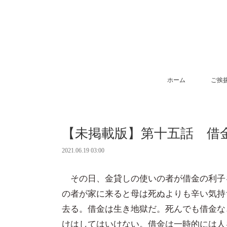
ホーム
ご挨
【未掲載版】第十五話 借
2021.06.19 03:00
その日、金貸しの使いの者が借金の利子
の者が家に来ると母は死ぬよりも辛い気持
去る。借金は生き地獄だ。死んでも借金な
けはしてはいけない。借金は一時的には人