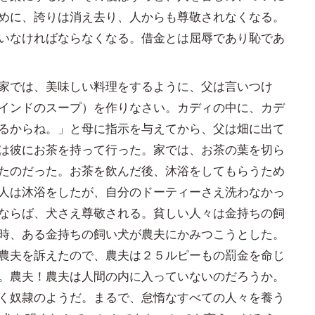
めに、誇りは消え去り、人からも尊敬されなくなる。
いなければならなくなる。借金とは屈辱であり恥であ
家では、美味しい料理をするように、父は言いつけ
インドのスープ）を作りなさい。カディの中に、カデ
るからね。」と母に指示を与えてから、父は畑に出て
は彼にお茶を持って行った。家では、お茶の葉を切ら
たのだった。お茶を飲んだ後、沐浴をしてもらうため
人は沐浴をしたが、自分のドーティーさえ洗わなかっ
ならば、犬さえ尊敬される。貧しい人々は金持ちの飼
時、ある金持ちの飼い犬が農夫にかみつこうとした。
農夫を訴えたので、農夫は２５ルピーもの罰金を命じ
。農夫！農夫は人間の内に入っていないのだろうか。
く奴隷のようだ。まるで、怠惰なすべての人々を養う