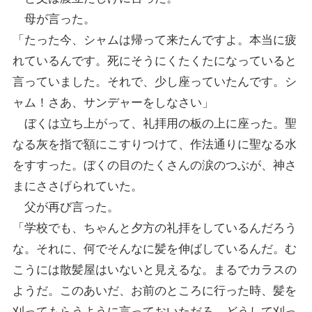
母が言った。
「たった今、シャムは帰って来たんですよ。本当に疲
れているんです。死にそうにくたくたになっていると
言っていました。それで、少し座っていたんです。シ
ャム！さあ、サンデャーをしなさい」
ぼくは立ち上がって、礼拝用の板の上に座った。聖
なる灰を指で額にこすりつけて、作法通りに聖なる水
をすすった。ぼくの目のたくさんの涙のつぶが、神さ
まにささげられていた。
父が再び言った。
「学校でも、ちゃんと夕方の礼拝をしているんだろう
な。それに、何でそんなに髪を伸ばしているんだ。む
こうには散髪屋はいないと見えるな。まるでカラスの
ようだ。このあいだ、お前のところに行った時、髪を
刈ってもらうように言っておいただろ。どうして刈っ