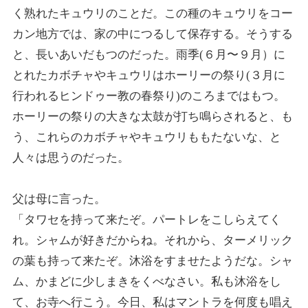
く熟れたキュウリのことだ。この種のキュウリをコー
カン地方では、家の中につるして保存する。そうする
と、長いあいだもつのだった。雨季(６月〜９月）に
とれたカボチャやキュウリはホーリーの祭り(３月に
行われるヒンドゥー教の春祭り)のころまではもつ。
ホーリーの祭りの大きな太鼓が打ち鳴らされると、も
う、これらのカボチャやキュウリももたないな、と
人々は思うのだった。
父は母に言った。
「タワセを持って来たぞ。パートレをこしらえてく
れ。シャムが好きだからね。それから、ターメリック
の葉も持って来たぞ。沐浴をすませたようだな。シャ
ム、かまどに少しまきをくべなさい。私も沐浴をし
て、お寺へ行こう。今日、私はマントラを何度も唱え