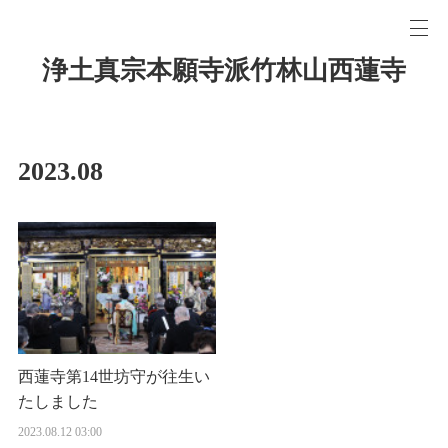
浄土真宗本願寺派竹林山西蓮寺
2023
.
08
西蓮寺第14世坊守が往生い
たしました
2023.08.12 03:00