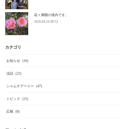
花々満開の境内です。
2026.04.24 08:52
カテゴリ
お知らせ
(
16
)
法話
(
22
)
シャムチアーイー
(
47
)
トピック
(
21
)
広報
(
8
)