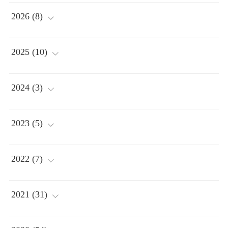
2026
(
8
)
(
2
)
2025
(
10
)
(
1
)
(
2
)
2024
(
3
)
(
1
)
(
2
)
(
1
)
2023
(
5
)
(
3
)
(
1
)
(
2
)
(
1
)
2022
(
7
)
(
1
)
(
1
)
(
1
)
(
1
)
2021
(
31
)
(
1
)
(
1
)
(
2
)