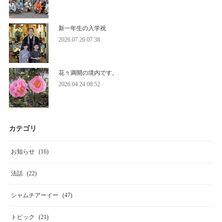
新一年生の入学祝
2026.07.20 07:38
花々満開の境内です。
2026.04.24 08:52
カテゴリ
お知らせ
(
16
)
法話
(
22
)
シャムチアーイー
(
47
)
トピック
(
21
)