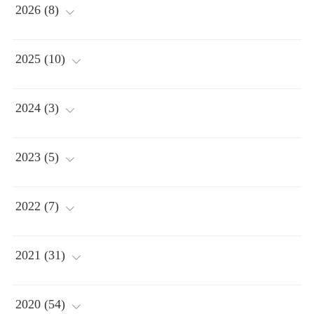
2026
(
8
)
(
2
)
2025
(
10
)
(
1
)
(
2
)
2024
(
3
)
(
1
)
(
2
)
(
1
)
2023
(
5
)
(
3
)
(
1
)
(
2
)
(
1
)
2022
(
7
)
(
1
)
(
1
)
(
1
)
(
1
)
2021
(
31
)
(
1
)
(
1
)
(
2
)
(
3
)
2020
(
54
)
(
3
)