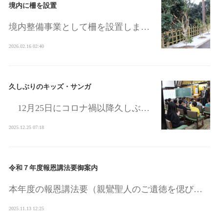
境内に柵を設置
境内整備事業として柵を設置しま…
2026.02.16 02:40
久しぶりのキッズ・サンガ
12月25日にコロナ禍以降久しぶ…
2025.12.25 07:18
令和７年度報恩講法要御案内
本年度の報恩講法要（親鸞聖人のご遺徳を偲び…
2025.11.13 12:25