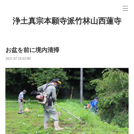
浄土真宗本願寺派竹林山西蓮寺
お盆を前に境内清掃
2021.07.18 03:00